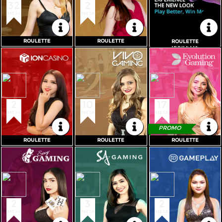
32
2
DAFTAR
MASUK
DAFTAR
MASUK
Referral
DAFTAR
MASUK
MEJA
MEJA
KEMBALI
KEMBALI
KEMBALI
Promosi
ROULETTE
ROULETTE
ROULETTE
ROULETTE
ROULETTE
ROULETTE
Meja
Min
Max
Meja
Min
Max
Meja
Min
Max
Hubungi Kami
Roulette
1Rb
20Jt
Baccarat
5Rb
30Jt
Baccarat
5Rb
30Jt
Baccarat
2Rb
10Jt
Roulette
1Rb
125Jt
Roulette
1Rb
30Jt
Live Chat
Sicbo
2Rb
10Jt
Sicbo
1Rb
125Jt
Blackjack
250Rb
30Jt
Dragon Tiger
10Rb
10Jt
Dragon Tiger
5Rb
30Jt
Special Games
10Rb
30Jt
Blackjack
10Rb
20Jt
Wheel
1Rb
10Jt
Pengaduan Customer
2
10
17
DAFTAR
MASUK
DAFTAR
MASUK
DAFTAR
MASUK
MEJA
MEJA
MEJA
Pilih Bahasa:
KEMBALI
KEMBALI
KEMBALI
PROMO
ROULETTE
ROULETTE
ROULETTE
ROULETTE
ROULETTE
ROULETTE
Meja
Min
Max
Meja
Min
Max
Meja
Min
Max
Baccarat
5Rb
30Jt
Baccarat
10Rb
30Jt
Baccarat
1Rb
30Jt
Sicbo
500
250Rb
MASUK
DAFTAR
Dragon Tiger
10Rb
30Jt
Dragon Tiger
1Rb
30Jt
Roulette
1Rb
300Rb
Sicbo
10Rb
30Jt
Roulette
1Rb
30Jt
Dragon Tiger
5Rb
1,9Jt
Roulette
10Rb
30Jt
Sicbo
1Rb
30Jt
Special Games
500
1,9Jt
&copy; INDO777: The Largest Piala Dunia dan
2
3
2
Football Portal di Indonesia. Hak Cipta
Dilindungi.
DAFTAR
MASUK
DAFTAR
MASUK
DAFTAR
MASUK
MEJA
MEJA
MEJA