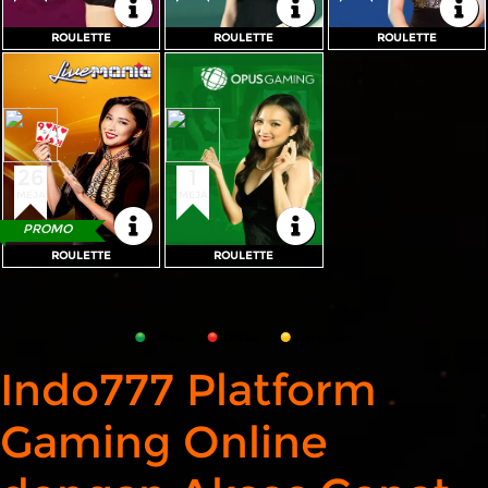
KEMBALI
KEMBALI
KEMBALI
ROULETTE
ROULETTE
ROULETTE
ROULETTE
ROULETTE
ROULETTE
Meja
Min
Max
Meja
Min
Max
Baccarat
5Rb
5Jt
Baccarat
1Rb
20Jt
Roulette
1Rb
20Jt
Roulette
1Rb
20Jt
Sicbo
2Rb
25Jt
Sicbo
1Rb
20Jt
Blackjack
10Rb
50Jt
Dragon Tiger
1Rb
20Jt
Wheel
1Rb
1Jt
Dragon Tiger
5Rb
5Jt
26
1
DAFTAR
MASUK
DAFTAR
MASUK
MEJA
MEJA
KEMBALI
KEMBALI
PROMO
ROULETTE
ROULETTE
ROULETTE
ROULETTE
Indo777 Platform
Gaming Online